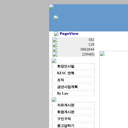
182
129
5862844
2204(0)
회장인사말
KESC 연혁
조직
금년사업계획
By Law
자유게시판
회원게시판
구인구직
묻고답하기