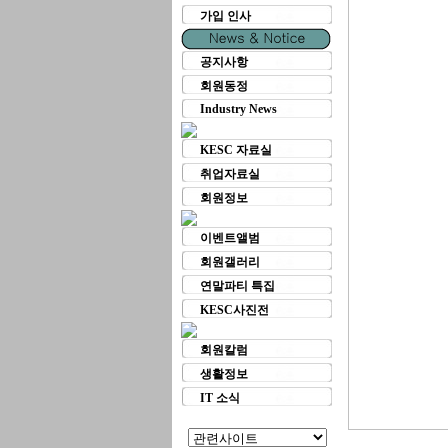
가입 인사
공지사항
회원동정
Industry News
KESC 자료실
취업자료실
회원정보
이벤트앨범
회원갤러리
연말파티 특집
KESC사진전
회원칼럼
생활정보
IT 소식